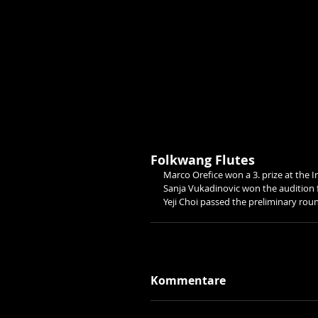
Folkwang Flutes
Marco Orefice won a 3. prize at the 
Sanja Vukadinovic won the audition f
Yeji Choi passed the preliminary rou
Kommentare