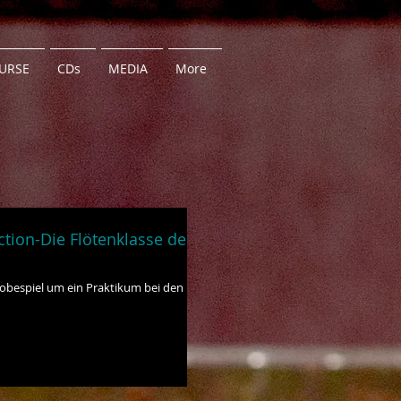
URSE
CDs
MEDIA
More
tion-Die Flötenklasse der
robespiel um ein Praktikum bei den