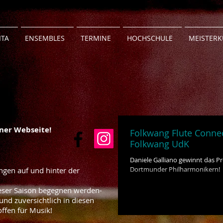
ITA
ENSEMBLES
TERMINE
HOCHSCHULE
MEISTERK
ner Webseite!
Folkwang Flute Connec
Folkwang UdK
Daniele Galliano gewinnt das P
Dortmunder Philharmonikern!
ngen auf und hinter der
dieser Saison begegnen werden-
nd zuversichtlich in diesen
offen für Musik!