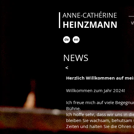
ANNE-CATHÉRINE
HEINZMANN
V
NEWS
<
Herzlich Willkommen auf mei
Willkommen zum Jahr 2024!
Ich freue mich auf viele Begegnu
Bühne.
Ich hoffe sehr, dass wir uns in 
bleiben Sie wachsam, behutsam u
Zeiten und halten Sie die Ohren 