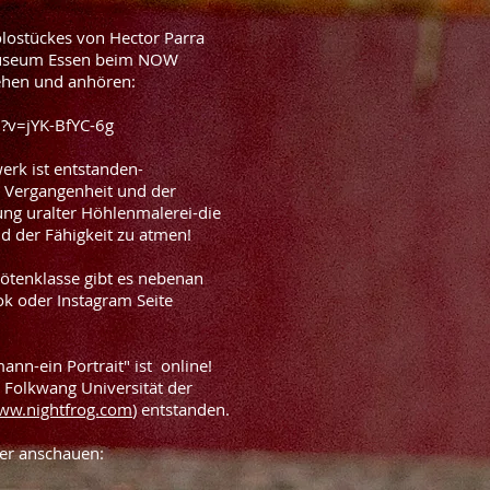
lostückes von Hector Parra
 Museum Essen beim NOW
ehen und anhören:
?v=jYK-BfYC-6g
werk ist entstanden-
 Vergangenheit und der
ung uralter Höhlenmalerei-die
nd der Fähigkeit zu atmen!
lötenklasse gibt es nebenan
ok oder Instagram Seite
nn-ein Portrait" ist online!
 Folkwang Universität der
ww.nightfrog.com
) entstanden.
ier anschauen: