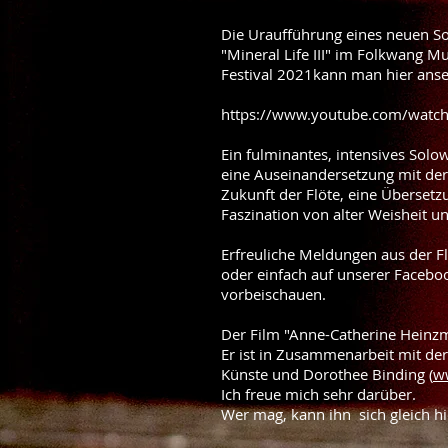
Die Uraufführung eines neuen So
"Mineral Life III" im Folkwang
Festival 202
1
kann man hier ans
https://www.youtube.com/watch
Ein fulminantes, intensives Solo
eine
Auseinandersetzung mit der
Zukunft der Flöte, eine Übersetz
Faszination von alter Weisheit u
Erfreuliche Meldungen aus der F
oder einfach auf unserer Facebo
vorbeischauen.
Der Film "Anne-Catherine Heinzma
Er ist in Zusammenarbeit mit der
Künste und Dorothee Binding (
w
Ich freue mich sehr darüber.
Wer mag, kann ihn sich gleich h