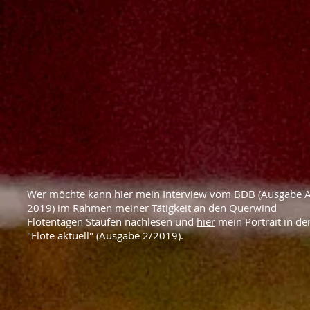
Wer möchte kann
hier
mein Interview vom BDB (Ausgabe A
2019) im Rahmen meiner Tätigkeit an den Querwind
Flötentagen Staufen nachlesen und
hier
mein Portrait in de
"Flöte aktuell" (Ausgabe 2/2019).