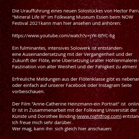
Die Uraufführung eines neuen Solostückes von Hector Parr
"Mineral Life III" im Folkwang Museum Essen beim NOW
Festival 202
1
kann man hier ansehen und anhören:
https://www.youtube.com/watch?v=jYK-BfYC-6g
Ein fulminantes, intensives Solowerk ist entstanden-
eine
Auseinandersetzung mit der Vergangenheit und der
Zukunft der Flöte, eine Übersetzung uralter Höhlenmalerei-
Faszination von alter Weisheit und der Fähigkeit zu atmen!
Erfreuliche Meldungen aus der Flötenklasse gibt es nebena
oder einfach auf unserer Facebook oder Instagram Seite
vorbeischauen.
Der Film "Anne-Catherine Heinzmann-ein Portrait" ist onlin
Er ist in Zusammenarbeit mit der Folkwang Universität der
Künste und Dorothee Binding (
www.nightfrog.com
) entsta
Ich freue mich sehr darüber.
Wer mag, kann ihn sich gleich hier anschauen: