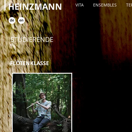
HEINZMANN
VITA
ENSEMBLES
TE
STUDIERENDE
<
FLÖTENKLASSE