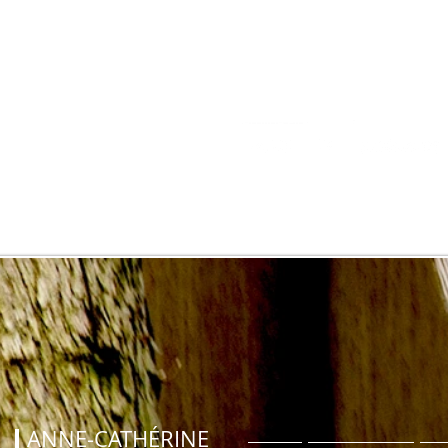
A wonderful place with wonderful people
Last but not least, the Folkwang University of the Arts is special on
account of its unique historic buildings and the many special people 
have always been – and still are – here: Pina Bausch (dancer and
choreographer), Armin Rohde and Caroline Eichhorn (actors), Frank Pe
Zimmermann (violinist), Lothar Zagrosek (conductor), Hagen Rether
(cabaret artist), Timm Rautert (photographer) to name just a few, did t
study at the Folkwang. A whole array of important cultural, scholarly 
creative pathways has been forged here. And every single day new
highlights are being reached – in terms of aesthetics, content and setti
cultural directions for the whole region and the international scene.
ANNE-CATHÉRINE