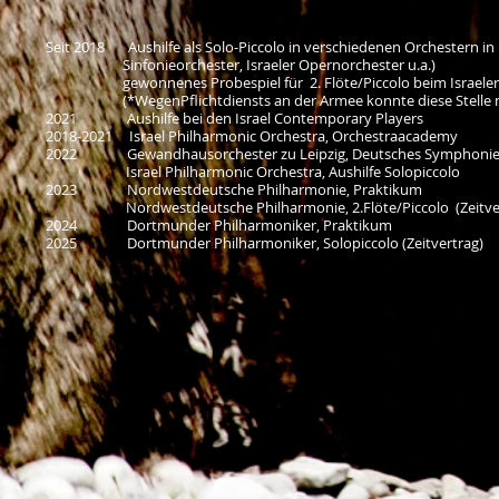
Seit 2018 Aushilfe als Solo-Piccolo in verschiedenen Orchestern in 
Sinfonieorchester, Israeler Opernorchester u.a.)
gewonnenes Probespiel für 2. Flöte/Piccolo beim Israeler 
(*WegenPflichtdiensts an der Armee konnte diese Stelle n
2021 Aushilfe bei den Israel Contemporary Players
2018-2021 Israel Philharmonic Orchestra, Orchestraacademy
2022 Gewandhausorchester zu Leipzig, Deutsches Symphonie-Or
Israel Philharmonic Orchestra, Aushilfe Solopiccolo
2023 Nordwestdeutsche Philharmonie, Praktikum
Nordwestdeutsche Philharmonie, 2.Flöte/Piccolo (Zeitver
2024 Dortmunder Philharmoniker, Praktikum
2025 Dortmunder Philharmoniker, Solopiccolo (Zeitvertrag)