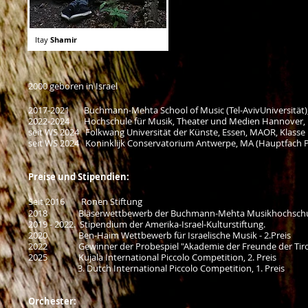
Itay
Shamir
2000 geboren in Israel
2017-2021 Buchmann-Mehta School of Music (Tel-AvivUniversität), 
2022-2024 Hochschule für Musik, Theater und Medien Hannover, MA
seit WS 2024 Folkwang Universität der Künste, Essen, MAOR, Klass
seit WS 2024 Koninklijk Conservatorium Antwerpe, MA (Hauptfach P
Preise und Stipendien:
Seit 2016 Ronen Stiftung
2018 Bläserwettbewerb der Buchmann-Mehta Musikhochschule 
2019 - 2022. Stipendium der Amerika-Israel-Kulturstiftung.
2020 Ben-Haim Wettbewerb für Israelische Musik - 2.Preis
2022 Gewinner der Probespiel "Akademie der Freunde der Tirole
2025 Kujala International Piccolo Competition, 2. Preis
3. Dutch International Piccolo Competition, 1. Preis
Orchester: