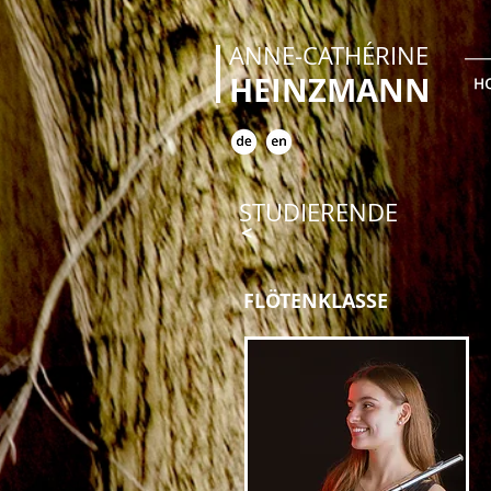
ANNE-CATHÉRINE
HEINZMANN
STUDIERENDE
<
FLÖTENKLASSE