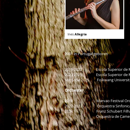
Ines
Allegria
2001 in Portugal geboren
2019-2022 Escola Superior de M
2023-2025 Escola Superior de Music
seit SoSe 2025 Folkwang Universität
Orchester
2018 Marvao Festival Orchest
2022-2023 Orquestra Sinfonica 
2024 Franz Schubert Filharmo
Orquestra de Camera de Ca